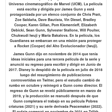
Universo cinematográfico de Marvel (UCM). La película 
está escrita y dirigida por James Gunn y está 
protagonizada por un elenco conjunto de Chris Pratt, 
Zoe Saldaña, Dave Bautista, Vin Diesel, Bradley 
Cooper, Karen Gillan, Pom Klementieff, Elizabeth 
Debicki, Sean Gunn, Sylvester Stallone, Will Poulter, 
Chukwudi Iwuji y Maria Bakalova. En la película, los 
Guardianes se embarcan en una misión para proteger 
a Rocket (Cooper) del Alto Evolucionador (Iwuji).
James Gunn dijo en noviembre de 2014 que tenía 
ideas iniciales para una tercera película de la serie y 
anunció su regreso para escribir y dirigir en Junio de 
2017. Disney lo despidió de la película en julio de 2018 
luego del resurgimiento de publicaciones 
controvertidas en Twitter, pero el estudio cambió de 
rumbo en octubre y reintegró a Gunn como director. El 
regreso de Gunn se reveló públicamente en marzo de 
2019, y la producción se reanudó después de que 
Gunn completara el trabajo en su película Pobres 
criaturas (2021) y su serie derivada Peacemaker (2022). 
El rodaje comenzó en noviembre de 2021 en Trilith 